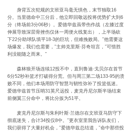
身背五次犯规的文班亚马毫无惧色，末节独取16
分。当里德命中三分后，他立即回敬远投将优势扩大到6
分（终场前3分06秒）。爱德华兹虽带伤作战（左膝过度
伸展导致深层骨挫伤仅休一周便火线复出），上半场砍
下22分助球队填平18-3的巨坑，但难挽败局。"他需要这
场爆发，我们也需要，"主帅克里斯·芬奇坦言，"可惜胜
利没能随之而来。"
森林狼开场连续12投不中，直到鲁迪·戈贝尔在首节
6分52秒补篮才打破得分荒。但与周三第二场133-95的溃
败不同，他们本场用防守智慧与韧性弥补了投篮低迷。
爱德华兹首节压哨31英尺远投，麦克丹尼尔斯半场结束
前侧翼三分命中，将比分扳为51平。
麦克丹尼尔斯与朱利叶斯·兰德尔在文班亚马防守下
彻底迷失，合计34投仅8中。"更衣室里我告诉队友们，
我们获得了大量好机会，"爱德华兹总结道，"命中那些投