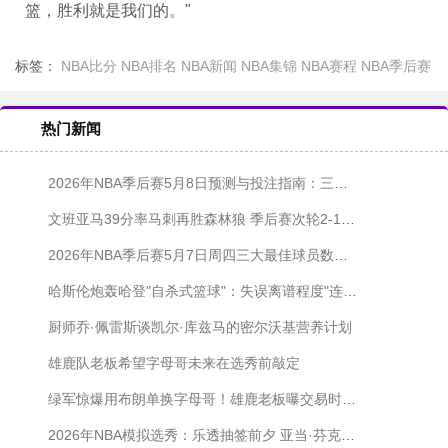
篮，胜利就是我们的。"
标签：
NBA比分
NBA排名
NBA新闻
NBA集锦
NBA赛程
NBA季后赛
热门新闻
2026年NBA季后赛5月8日预测与投注指南：三串一组合回报率超+600
文班亚马39分率马刺再胜森林狼 季后赛次轮2-1领先
2026年NBA季后赛5月7日周四三大最佳球员数据投注推荐
哈斯伦炮轰哈登"自杀式篮球"：失误离谱程度"连我儿子都不如"
厨师乔·佩雷斯谈凯尔·库兹马的密尔沃基营养计划
雄鹿队老板希望字母哥未来在选秀前敲定
绿军惊爆用布朗单换字母哥！雄鹿老板曝交易时间表：选秀日前定生死
2026年NBA模拟选秀：乐透抽签前夕 亚当·芬克尔斯坦预测状元热门