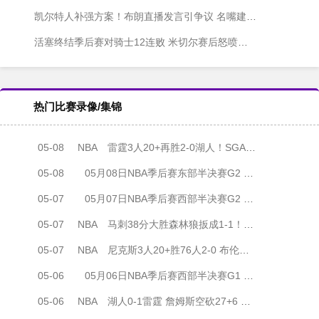
凯尔特人补强方案！布朗直播发言引争议 名嘴建议交易换字母哥
活塞终结季后赛对骑士12连败 米切尔赛后怒喷：冲击篮筐却无哨
热门比赛录像/集锦
05-08
NBA
雷霆3人20+再胜2-0湖人！SGA22分 詹姆斯23+6 小里31+6
05-08
05月08日NBA季后赛东部半决赛G2 骑士 - 活塞 全场录像
05-07
05月07日NBA季后赛西部半决赛G2 森林狼 - 马刺 全场录像
05-07
NBA
马刺38分大胜森林狼扳成1-1！文班26分钟19+15 华子13中5
05-07
NBA
尼克斯3人20+胜76人2-0 布伦森26+6 唐斯20+10+7 恩比德伤缺
05-06
05月06日NBA季后赛西部半决赛G1 湖人 - 雷霆 全场录像
05-06
NBA
湖人0-1雷霆 詹姆斯空砍27+6 里夫斯16中3 SGA18+6 切特24+12