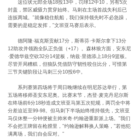
这位状元郎全场18投13中，罚球12中10，另有5次
封盖，禁区威慑力贯穿始终。马刺在主场首战失利后已
连扳两城。"就像稳住航船，我们保持领先时不必急躁，
需要的是稳定发挥，"文班亚马赛后表示。
德阿隆·福克斯贡献17分，斯蒂芬·卡斯尔拿下13分
12助攻并领跑全队正负值（+17）。森林狼方面，安东尼
·爱德华兹空砍32分14篮板，纳兹·里德添上18分9篮板。
尽管开局糟糕，但狼队凭借防守韧性咬住比分，可惜第
三节关键阶段让马刺三分10投6中。
系列赛第四场将于周日晚继续在明尼苏达举行，第
五场将移师圣安东尼奥。比赛末节，杰登·麦克丹尼尔斯
在终场前6分18秒造成文班亚马第五次犯规，两罚全中将
分差迫近至99-98。但马刺下半场始终维持领先，文班亚
马仅休整一分钟便被主帅米奇·约翰逊重新派上场。"我们
不会把王牌留在枪膛里，"约翰逊解释换人策略，"若他犯
满离场，我们自会应对。"